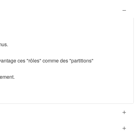
mus.
avantage ces "rôles" comme des "partitions"
sement.