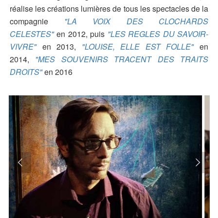
réalise les créations lumières de tous les spectacles de la
compagnie
"LA VOIX DES CLOCHARDS
CELESTES"
en 2012, puis
"LES REGLES DU SAVOIR-
VIVRE"
en 2013,
"LOUISE, ELLE EST FOLLE"
en
2014,
"MES SOUVENIRS TRACENT DES TRAITS
DROITS"
en 2016