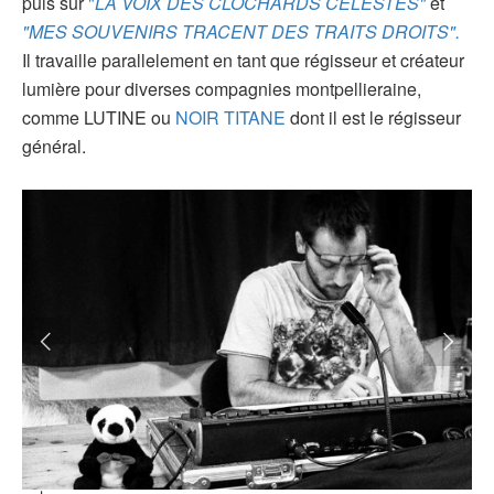
puis sur
"
LA VOIX DES CLOCHARDS CELESTES"
et
"MES SOUVENIRS TRACENT DES TRAITS DROITS".
Il travaille parallelement en tant que régisseur et créateur
lumière pour diverses compagnies montpellieraine,
comme LUTINE ou
NOIR TITANE
dont il est le régisseur
général.