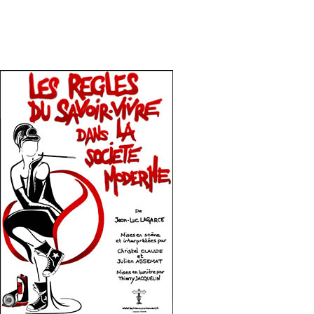
Les règles du savoir vivre dans la
société moderne
Télécharger
Le dossier complet
L'affiche HD
Les photos HD