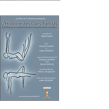
L'histoire des ours pandas
Télécharger
Le dossier complet
L'affiche HD
Les photos HD